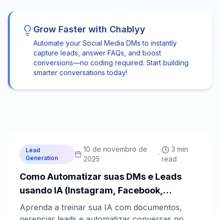
Grow Faster with Chablyy
Automate your Social Media DMs to instantly
capture leads, answer FAQs, and boost
conversions—no coding required. Start building
smarter conversations today!
C
Chablyy Team
10 de novembro de
3 min
Lead
·
Generation
2025
read
Como Automatizar suas DMs e Leads
usando IA (Instagram, Facebook,
WhatsApp e Site)
Aprenda a treinar sua IA com documentos,
gerenciar leads e automatizar conversas no