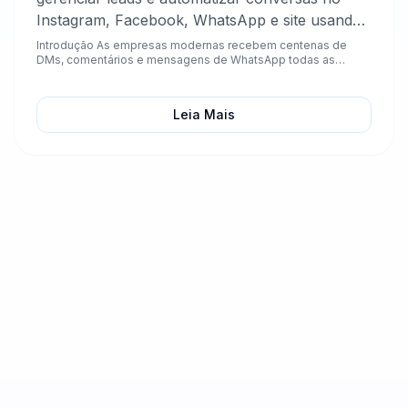
Instagram, Facebook, WhatsApp e site usando
o assistente de IA tudo-em-um do Chablyy.
Introdução As empresas modernas recebem centenas de
DMs, comentários e mensagens de WhatsApp todas as
semanas — e...
Leia Mais