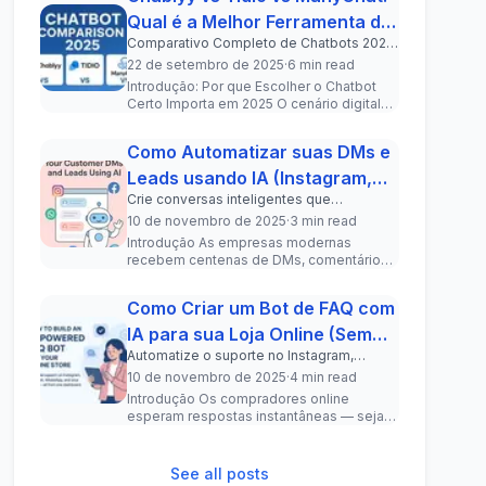
Qual é a Melhor Ferramenta de
Comparativo Completo de Chatbots 2025:
Chatbot em 2025?
Recursos, Preços, Prós e Contras de
22 de setembro de 2025
·
6 min read
Chablyy, Tidio e ManyChat.
Introdução: Por que Escolher o Chatbot
Certo Importa em 2025 O cenário digital
em 2025 é acelerado, focado em r...
Como Automatizar suas DMs e
Leads usando IA (Instagram,
Crie conversas inteligentes que
Facebook, WhatsApp e Site)
transformam DMs em clientes — sem
10 de novembro de 2025
·
3 min read
precisar de programação.
Introdução As empresas modernas
recebem centenas de DMs, comentários
e mensagens de WhatsApp todas as
semanas — e...
Como Criar um Bot de FAQ com
IA para sua Loja Online (Sem
Automatize o suporte no Instagram,
Programação)
Facebook, WhatsApp e no seu site —
10 de novembro de 2025
·
4 min read
tudo em um único painel.
Introdução Os compradores online
esperam respostas instantâneas — seja
por DMs no Instagram, comentários no
Faceboo...
See all posts