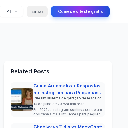
PT
Entrar
Comece o teste grátis
Related Posts
Como Automatizar Respostas
no Instagram para Pequenas
Crie um sistema de geração de leads com
Empresas (Guia 2025)
IA dentro das suas DMs do Instagram em
10 de julho de 2025
·
4 min read
menos de 5 minutos.
Em 2025, o Instagram continua sendo um
dos canais mais influentes para pequenas
empresas engajarem com clientes atu...
Chablyy vs Tidio vs ManyChat: