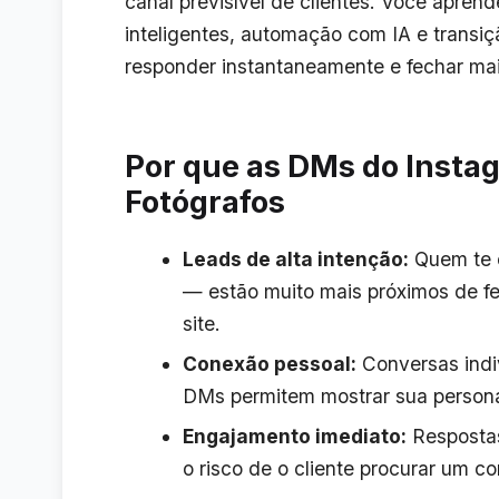
canal previsível de clientes. Você apre
inteligentes, automação com IA e trans
responder instantaneamente e fechar mai
Por que as DMs do Instag
Fotógrafos
Leads de alta intenção:
Quem te e
— estão muito mais próximos de f
site.
Conexão pessoal:
Conversas indi
DMs permitem mostrar sua persona
Engajamento imediato:
Respostas
o risco de o cliente procurar um c