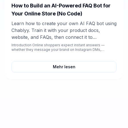
How to Build an AI-Powered FAQ Bot for
Your Online Store (No Code)
Learn how to create your own AI FAQ bot using
Chablyy. Train it with your product docs,
website, and FAQs, then connect it to
Instagram, Facebook, WhatsApp Business, and
Introduction Online shoppers expect instant answers —
whether they message your brand on Instagram DMs,
your store chat — all without coding.
Facebook co...
Mehr lesen